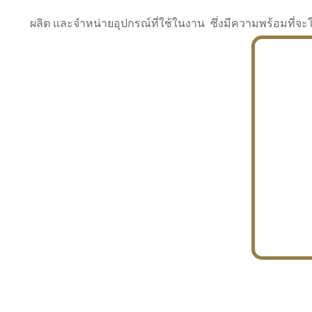
ผลิต และจำหน่ายอุปกรณ์ที่ใช้ในงาน ซึ่งมีความพร้อมที
INDUSTRY
BUILDING
PROJECT IN HAND
In the building market, tconsiam specializes in
PETROCHEMISTRY
constructing office buildings
With extensive experience in industrial
JAPANESE PROJECT
engineering and construction
In the building market, tconsiam specializes in
constructing office buildings
In the building market, tconsiam specializes in
INDUSTRY
constructing office buildings
BUILDING