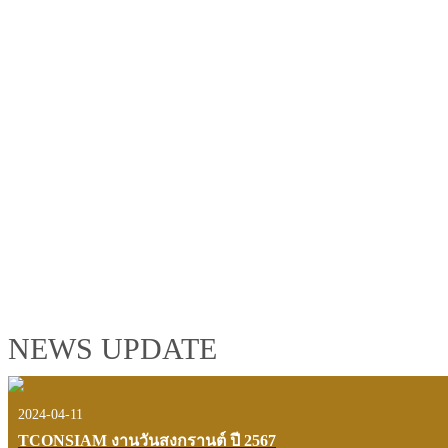
TCONSIAM GROUP'S 2019 CORPORATE VIDEO
"MAKING PROGRESS B
See the tconsiam group’s highlights of 2018 through the eyes of it
customers and users.
VIEW VDO PRESENTATION
NEWS UPDATE
2024-04-11
TCONSIAM งานวันสงกรานต์ ปี 2567