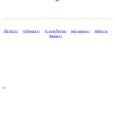
TCONSIAM CONTACT CENTER
EMAIL CONTACT CENTER
02-454-2977-9
ADMIN@TCONSIAM.COM
EMAIL CONTACT CENTER
ADMIN@TCONSIAM.COM
เกี่ยวกับเรา
ธุรกิจของเรา
ข่าวและกิจกรรม
ผลงานของเรา
สมัครงาน
ติดต่อเรา
CONTACT US
1328/15-19 ถนนบางแค แขวงบางแค เขตบางแค กรุงเทพฯ 10160
โทร. 0-2454-2977-9, 0-2455-6995-7
แฟกซ์. 0-2413-4110
COPYRIGHT © 2019 TCONSIAM COMPANY LIMITED. ALL RIGHTS
RESERVED.