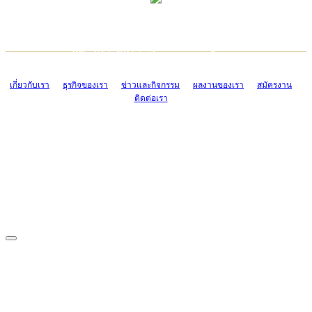
TCONSIAM CONTACT CENTER
EMAIL CONTACT CENTER
02-454-2977-9
ADMIN@TCONSIAM.COM
EMAIL CONTACT CENTER
ADMIN@TCONSIAM.COM
เกี่ยวกับเรา
ธุรกิจของเรา
ข่าวและกิจกรรม
ผลงานของเรา
สมัครงาน
ติดต่อเรา
CONTACT US
1328/15-19 ถนนบางแค แขวงบางแค เขตบางแค กรุงเทพฯ 10160
โทร. 0-2454-2977-9, 0-2455-6995-7
แฟกซ์. 0-2413-4110
COPYRIGHT © 2019 TCONSIAM COMPANY LIMITED. ALL RIGHTS
RESERVED.