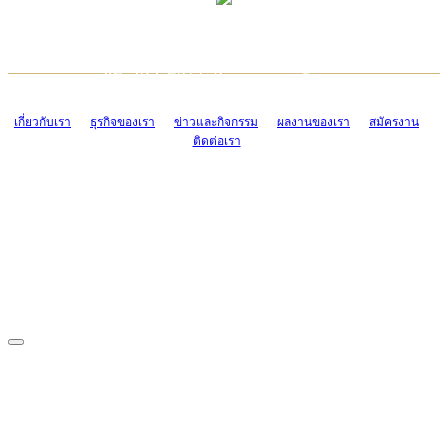
TCONSIAM CONTACT CENTER
EMAIL CONTACT CENTER
02-454-2977-9
ADMIN@TCONSIAM.COM
EMAIL CONTACT CENTER
ADMIN@TCONSIAM.COM
เกี่ยวกับเรา
ธุรกิจของเรา
ข่าวและกิจกรรม
ผลงานของเรา
สมัครงาน
ติดต่อเรา
CONTACT US
1328/15-19 ถนนบางแค แขวงบางแค เขตบางแค กรุงเทพฯ 10160
โทร. 0-2454-2977-9, 0-2455-6995-7
แฟกซ์. 0-2413-4110
COPYRIGHT © 2019 TCONSIAM COMPANY LIMITED. ALL RIGHTS
RESERVED.