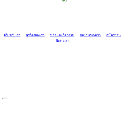
TCONSIAM CONTACT CENTER
EMAIL CONTACT CENTER
02-454-2977-9
ADMIN@TCONSIAM.COM
EMAIL CONTACT CENTER
ADMIN@TCONSIAM.COM
เกี่ยวกับเรา
ธุรกิจของเรา
ข่าวและกิจกรรม
ผลงานของเรา
สมัครงาน
ติดต่อเรา
CONTACT US
1328/15-19 ถนนบางแค แขวงบางแค เขตบางแค กรุงเทพฯ 10160
โทร. 0-2454-2977-9, 0-2455-6995-7
แฟกซ์. 0-2413-4110
COPYRIGHT © 2019 TCONSIAM COMPANY LIMITED. ALL RIGHTS
RESERVED.