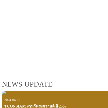
TCONSIAM GROUP'S 2019 CORPORATE VIDEO
"MAKING PROGRESS B
See the tconsiam group’s highlights of 2018 through the eyes of it
customers and users.
VIEW VDO PRESENTATION
NEWS UPDATE
2024-04-11
TCONSIAM งานวันสงกรานต์ ปี 2567