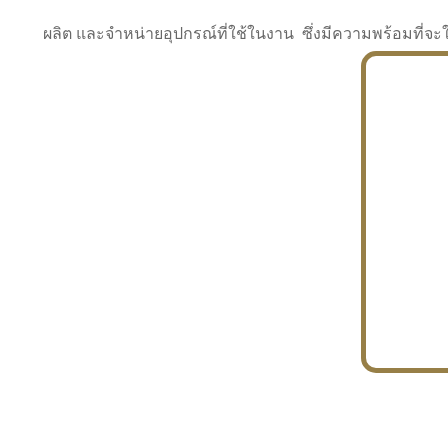
ผลิต และจำหน่ายอุปกรณ์ที่ใช้ในงาน ซึ่งมีความพร้อมที
INDUSTRY
BUILDING
PROJECT IN HAND
In the building market, tconsiam specializes in
PETROCHEMISTRY
constructing office buildings
With extensive experience in industrial
JAPANESE PROJECT
engineering and construction
In the building market, tconsiam specializes in
constructing office buildings
In the building market, tconsiam specializes in
INDUSTRY
constructing office buildings
BUILDING