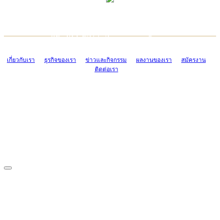
TCONSIAM CONTACT CENTER
EMAIL CONTACT CENTER
02-454-2977-9
ADMIN@TCONSIAM.COM
EMAIL CONTACT CENTER
ADMIN@TCONSIAM.COM
เกี่ยวกับเรา
ธุรกิจของเรา
ข่าวและกิจกรรม
ผลงานของเรา
สมัครงาน
ติดต่อเรา
CONTACT US
1328/15-19 ถนนบางแค แขวงบางแค เขตบางแค กรุงเทพฯ 10160
โทร. 0-2454-2977-9, 0-2455-6995-7
แฟกซ์. 0-2413-4110
COPYRIGHT © 2019 TCONSIAM COMPANY LIMITED. ALL RIGHTS
RESERVED.