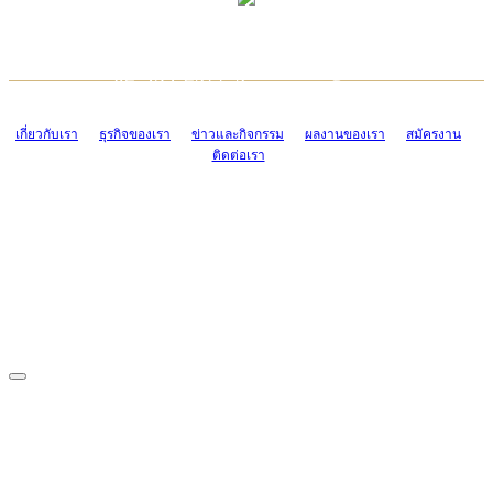
TCONSIAM CONTACT CENTER
EMAIL CONTACT CENTER
02-454-2977-9
ADMIN@TCONSIAM.COM
EMAIL CONTACT CENTER
ADMIN@TCONSIAM.COM
เกี่ยวกับเรา
ธุรกิจของเรา
ข่าวและกิจกรรม
ผลงานของเรา
สมัครงาน
ติดต่อเรา
CONTACT US
1328/15-19 ถนนบางแค แขวงบางแค เขตบางแค กรุงเทพฯ 10160
โทร. 0-2454-2977-9, 0-2455-6995-7
แฟกซ์. 0-2413-4110
COPYRIGHT © 2019 TCONSIAM COMPANY LIMITED. ALL RIGHTS
RESERVED.