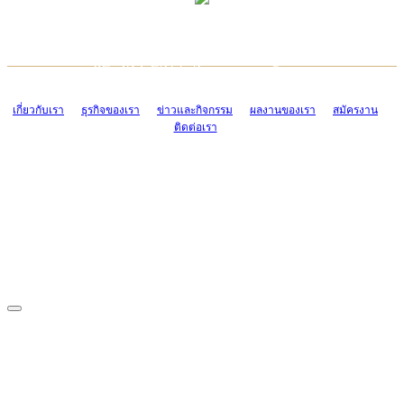
TCONSIAM CONTACT CENTER
EMAIL CONTACT CENTER
02-454-2977-9
ADMIN@TCONSIAM.COM
EMAIL CONTACT CENTER
ADMIN@TCONSIAM.COM
เกี่ยวกับเรา
ธุรกิจของเรา
ข่าวและกิจกรรม
ผลงานของเรา
สมัครงาน
ติดต่อเรา
CONTACT US
1328/15-19 ถนนบางแค แขวงบางแค เขตบางแค กรุงเทพฯ 10160
โทร. 0-2454-2977-9, 0-2455-6995-7
แฟกซ์. 0-2413-4110
COPYRIGHT © 2019 TCONSIAM COMPANY LIMITED. ALL RIGHTS
RESERVED.