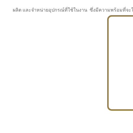
ผลิต และจำหน่ายอุปกรณ์ที่ใช้ในงาน ซึ่งมีความพร้อมที
INDUSTRY
BUILDING
PROJECT IN HAND
In the building market, tconsiam specializes in
PETROCHEMISTRY
constructing office buildings
With extensive experience in industrial
JAPANESE PROJECT
engineering and construction
In the building market, tconsiam specializes in
constructing office buildings
In the building market, tconsiam specializes in
INDUSTRY
constructing office buildings
BUILDING