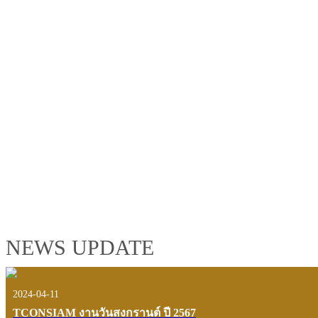
TCONSIAM GROUP'S 2019 CORPORATE VIDEO
"MAKING PROGRESS B
See the tconsiam group’s highlights of 2018 through the eyes of it
customers and users.
VIEW VDO PRESENTATION
NEWS UPDATE
2024-04-11
TCONSIAM งานวันสงกรานต์ ปี 2567