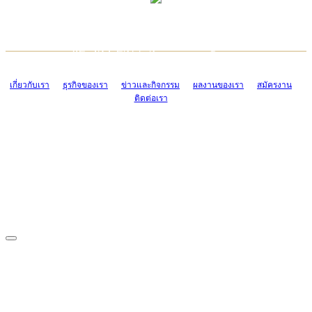
TCONSIAM CONTACT CENTER
EMAIL CONTACT CENTER
02-454-2977-9
ADMIN@TCONSIAM.COM
EMAIL CONTACT CENTER
ADMIN@TCONSIAM.COM
เกี่ยวกับเรา
ธุรกิจของเรา
ข่าวและกิจกรรม
ผลงานของเรา
สมัครงาน
ติดต่อเรา
CONTACT US
1328/15-19 ถนนบางแค แขวงบางแค เขตบางแค กรุงเทพฯ 10160
โทร. 0-2454-2977-9, 0-2455-6995-7
แฟกซ์. 0-2413-4110
COPYRIGHT © 2019 TCONSIAM COMPANY LIMITED. ALL RIGHTS
RESERVED.