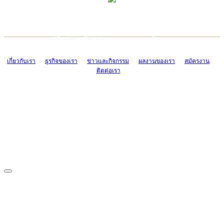
TCONSIAM CONTACT CENTER
EMAIL CONTACT CENTER
02-454-2977-9
ADMIN@TCONSIAM.COM
EMAIL CONTACT CENTER
ADMIN@TCONSIAM.COM
เกี่ยวกับเรา
ธุรกิจของเรา
ข่าวและกิจกรรม
ผลงานของเรา
สมัครงาน
ติดต่อเรา
CONTACT US
1328/15-19 ถนนบางแค แขวงบางแค เขตบางแค กรุงเทพฯ 10160
โทร. 0-2454-2977-9, 0-2455-6995-7
แฟกซ์. 0-2413-4110
COPYRIGHT © 2019 TCONSIAM COMPANY LIMITED. ALL RIGHTS
RESERVED.