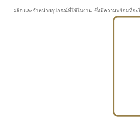
ผลิต และจำหน่ายอุปกรณ์ที่ใช้ในงาน ซึ่งมีความพร้อมที
INDUSTRY
BUILDING
PROJECT IN HAND
In the building market, tconsiam specializes in
PETROCHEMISTRY
constructing office buildings
With extensive experience in industrial
JAPANESE PROJECT
engineering and construction
In the building market, tconsiam specializes in
constructing office buildings
In the building market, tconsiam specializes in
INDUSTRY
constructing office buildings
BUILDING