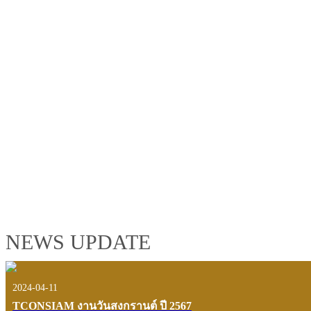
TCONSIAM GROUP'S 2019 CORPORATE VIDEO
"MAKING PROGRESS B
See the tconsiam group’s highlights of 2018 through the eyes of it
customers and users.
VIEW VDO PRESENTATION
NEWS UPDATE
2024-04-11
TCONSIAM งานวันสงกรานต์ ปี 2567