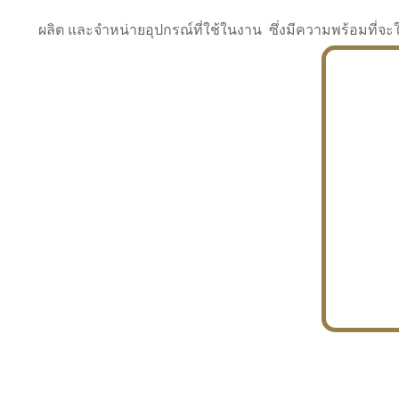
ผลิต และจำหน่ายอุปกรณ์ที่ใช้ในงาน ซึ่งมีความพร้อมที
INDUSTRY
BUILDING
PROJECT IN HAND
In the building market, tconsiam specializes in
PETROCHEMISTRY
constructing office buildings
With extensive experience in industrial
JAPANESE PROJECT
engineering and construction
In the building market, tconsiam specializes in
constructing office buildings
In the building market, tconsiam specializes in
INDUSTRY
constructing office buildings
BUILDING