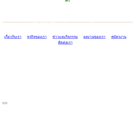
TCONSIAM CONTACT CENTER
EMAIL CONTACT CENTER
02-454-2977-9
ADMIN@TCONSIAM.COM
EMAIL CONTACT CENTER
ADMIN@TCONSIAM.COM
เกี่ยวกับเรา
ธุรกิจของเรา
ข่าวและกิจกรรม
ผลงานของเรา
สมัครงาน
ติดต่อเรา
CONTACT US
1328/15-19 ถนนบางแค แขวงบางแค เขตบางแค กรุงเทพฯ 10160
โทร. 0-2454-2977-9, 0-2455-6995-7
แฟกซ์. 0-2413-4110
COPYRIGHT © 2019 TCONSIAM COMPANY LIMITED. ALL RIGHTS
RESERVED.