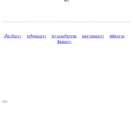
TCONSIAM CONTACT CENTER
EMAIL CONTACT CENTER
02-454-2977-9
ADMIN@TCONSIAM.COM
EMAIL CONTACT CENTER
ADMIN@TCONSIAM.COM
เกี่ยวกับเรา
ธุรกิจของเรา
ข่าวและกิจกรรม
ผลงานของเรา
สมัครงาน
ติดต่อเรา
CONTACT US
1328/15-19 ถนนบางแค แขวงบางแค เขตบางแค กรุงเทพฯ 10160
โทร. 0-2454-2977-9, 0-2455-6995-7
แฟกซ์. 0-2413-4110
COPYRIGHT © 2019 TCONSIAM COMPANY LIMITED. ALL RIGHTS
RESERVED.