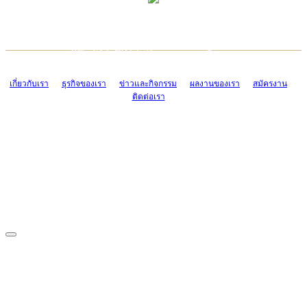
TCONSIAM CONTACT CENTER
EMAIL CONTACT CENTER
02-454-2977-9
ADMIN@TCONSIAM.COM
EMAIL CONTACT CENTER
ADMIN@TCONSIAM.COM
เกี่ยวกับเรา
ธุรกิจของเรา
ข่าวและกิจกรรม
ผลงานของเรา
สมัครงาน
ติดต่อเรา
CONTACT US
1328/15-19 ถนนบางแค แขวงบางแค เขตบางแค กรุงเทพฯ 10160
โทร. 0-2454-2977-9, 0-2455-6995-7
แฟกซ์. 0-2413-4110
COPYRIGHT © 2019 TCONSIAM COMPANY LIMITED. ALL RIGHTS
RESERVED.