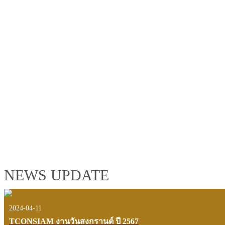
TCONSIAM GROUP'S 2019 CORPORATE VIDEO
"MAKING PROGRESS B
See the tconsiam group’s highlights of 2018 through the eyes of it
customers and users.
VIEW VDO PRESENTATION
NEWS UPDATE
2024-04-11
TCONSIAM งานวันสงกรานต์ ปี 2567