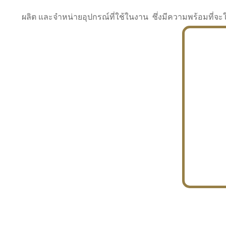
ผลิต และจำหน่ายอุปกรณ์ที่ใช้ในงาน ซึ่งมีความพร้อมที
INDUSTRY
BUILDING
PROJECT IN HAND
In the building market, tconsiam specializes in
PETROCHEMISTRY
constructing office buildings
With extensive experience in industrial
JAPANESE PROJECT
engineering and construction
In the building market, tconsiam specializes in
constructing office buildings
In the building market, tconsiam specializes in
INDUSTRY
constructing office buildings
BUILDING