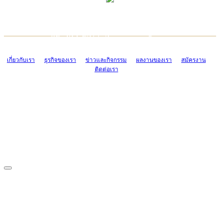
TCONSIAM CONTACT CENTER
EMAIL CONTACT CENTER
02-454-2977-9
ADMIN@TCONSIAM.COM
EMAIL CONTACT CENTER
ADMIN@TCONSIAM.COM
เกี่ยวกับเรา
ธุรกิจของเรา
ข่าวและกิจกรรม
ผลงานของเรา
สมัครงาน
ติดต่อเรา
CONTACT US
1328/15-19 ถนนบางแค แขวงบางแค เขตบางแค กรุงเทพฯ 10160
โทร. 0-2454-2977-9, 0-2455-6995-7
แฟกซ์. 0-2413-4110
COPYRIGHT © 2019 TCONSIAM COMPANY LIMITED. ALL RIGHTS
RESERVED.