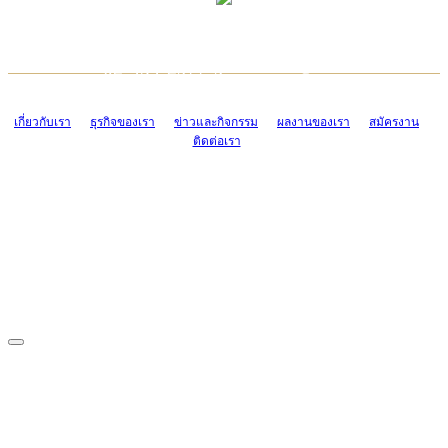
TCONSIAM CONTACT CENTER
EMAIL CONTACT CENTER
02-454-2977-9
ADMIN@TCONSIAM.COM
EMAIL CONTACT CENTER
ADMIN@TCONSIAM.COM
เกี่ยวกับเรา
ธุรกิจของเรา
ข่าวและกิจกรรม
ผลงานของเรา
สมัครงาน
ติดต่อเรา
CONTACT US
1328/15-19 ถนนบางแค แขวงบางแค เขตบางแค กรุงเทพฯ 10160
โทร. 0-2454-2977-9, 0-2455-6995-7
แฟกซ์. 0-2413-4110
COPYRIGHT © 2019 TCONSIAM COMPANY LIMITED. ALL RIGHTS
RESERVED.