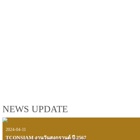
TCONSIAM GROUP'S 2019 CORPORATE VIDEO
"MAKING PROGRESS B
See the tconsiam group’s highlights of 2018 through the eyes of it
customers and users.
VIEW VDO PRESENTATION
NEWS UPDATE
2024-04-11
TCONSIAM งานวันสงกรานต์ ปี 2567