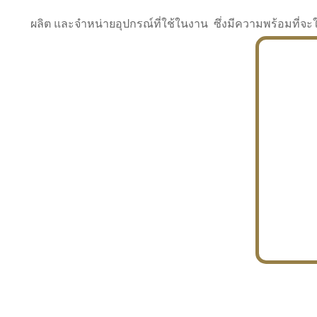
ผลิต และจำหน่ายอุปกรณ์ที่ใช้ในงาน ซึ่งมีความพร้อมที
INDUSTRY
BUILDING
PROJECT IN HAND
In the building market, tconsiam specializes in
PETROCHEMISTRY
constructing office buildings
With extensive experience in industrial
JAPANESE PROJECT
engineering and construction
In the building market, tconsiam specializes in
constructing office buildings
In the building market, tconsiam specializes in
INDUSTRY
constructing office buildings
BUILDING