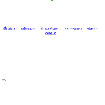
TCONSIAM CONTACT CENTER
EMAIL CONTACT CENTER
02-454-2977-9
ADMIN@TCONSIAM.COM
EMAIL CONTACT CENTER
ADMIN@TCONSIAM.COM
เกี่ยวกับเรา
ธุรกิจของเรา
ข่าวและกิจกรรม
ผลงานของเรา
สมัครงาน
ติดต่อเรา
CONTACT US
1328/15-19 ถนนบางแค แขวงบางแค เขตบางแค กรุงเทพฯ 10160
โทร. 0-2454-2977-9, 0-2455-6995-7
แฟกซ์. 0-2413-4110
COPYRIGHT © 2019 TCONSIAM COMPANY LIMITED. ALL RIGHTS
RESERVED.