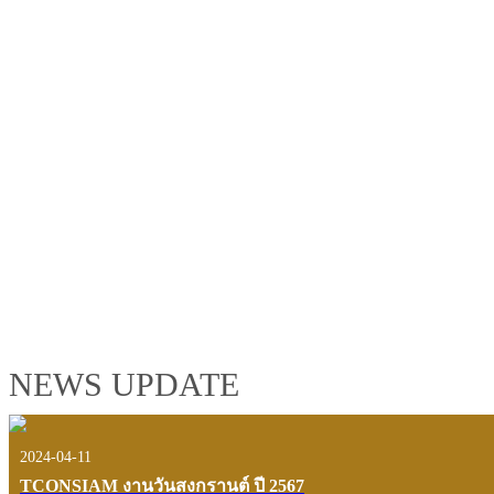
TCONSIAM GROUP'S 2019 CORPORATE VIDEO
"MAKING PROGRESS B
See the tconsiam group’s highlights of 2018 through the eyes of it
customers and users.
VIEW VDO PRESENTATION
NEWS UPDATE
2024-04-11
TCONSIAM งานวันสงกรานต์ ปี 2567