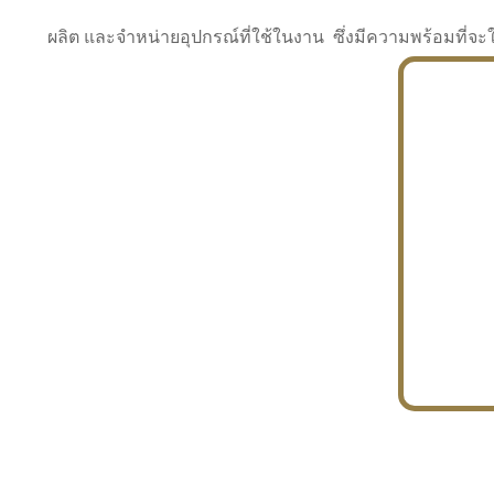
ผลิต และจำหน่ายอุปกรณ์ที่ใช้ในงาน ซึ่งมีความพร้อมที
INDUSTRY
BUILDING
PROJECT IN HAND
In the building market, tconsiam specializes in
PETROCHEMISTRY
constructing office buildings
With extensive experience in industrial
JAPANESE PROJECT
engineering and construction
In the building market, tconsiam specializes in
constructing office buildings
In the building market, tconsiam specializes in
INDUSTRY
constructing office buildings
BUILDING