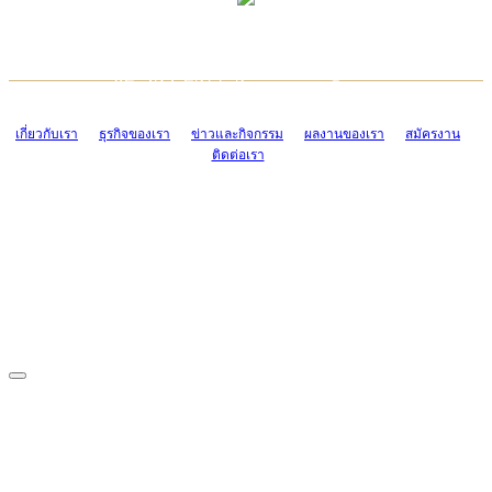
TCONSIAM CONTACT CENTER
EMAIL CONTACT CENTER
02-454-2977-9
ADMIN@TCONSIAM.COM
EMAIL CONTACT CENTER
ADMIN@TCONSIAM.COM
เกี่ยวกับเรา
ธุรกิจของเรา
ข่าวและกิจกรรม
ผลงานของเรา
สมัครงาน
ติดต่อเรา
CONTACT US
1328/15-19 ถนนบางแค แขวงบางแค เขตบางแค กรุงเทพฯ 10160
โทร. 0-2454-2977-9, 0-2455-6995-7
แฟกซ์. 0-2413-4110
COPYRIGHT © 2019 TCONSIAM COMPANY LIMITED. ALL RIGHTS
RESERVED.