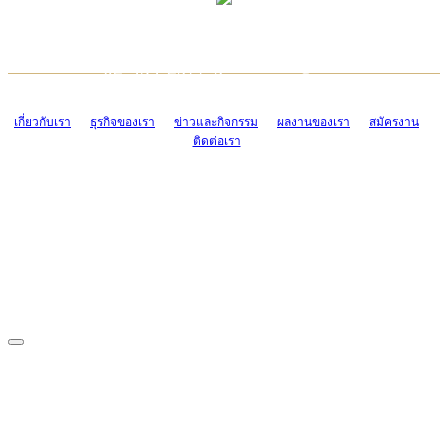
TCONSIAM CONTACT CENTER
EMAIL CONTACT CENTER
02-454-2977-9
ADMIN@TCONSIAM.COM
EMAIL CONTACT CENTER
ADMIN@TCONSIAM.COM
เกี่ยวกับเรา
ธุรกิจของเรา
ข่าวและกิจกรรม
ผลงานของเรา
สมัครงาน
ติดต่อเรา
CONTACT US
1328/15-19 ถนนบางแค แขวงบางแค เขตบางแค กรุงเทพฯ 10160
โทร. 0-2454-2977-9, 0-2455-6995-7
แฟกซ์. 0-2413-4110
COPYRIGHT © 2019 TCONSIAM COMPANY LIMITED. ALL RIGHTS
RESERVED.