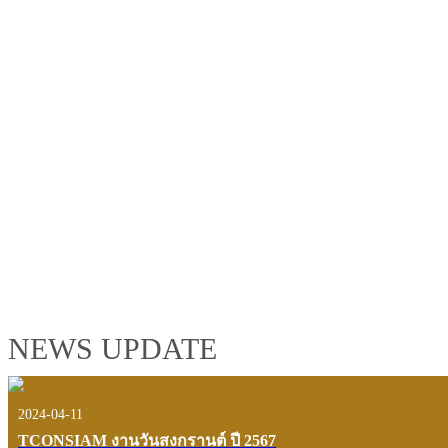
TCONSIAM GROUP'S 2019 CORPORATE VIDEO
"MAKING PROGRESS B
See the tconsiam group’s highlights of 2018 through the eyes of it
customers and users.
VIEW VDO PRESENTATION
NEWS UPDATE
2024-04-11
TCONSIAM งานวันสงกรานต์ ปี 2567