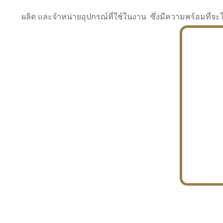
ผลิต และจำหน่ายอุปกรณ์ที่ใช้ในงาน ซึ่งมีความพร้อมที
INDUSTRY
BUILDING
PROJECT IN HAND
In the building market, tconsiam specializes in
PETROCHEMISTRY
constructing office buildings
With extensive experience in industrial
JAPANESE PROJECT
engineering and construction
In the building market, tconsiam specializes in
constructing office buildings
In the building market, tconsiam specializes in
INDUSTRY
constructing office buildings
BUILDING