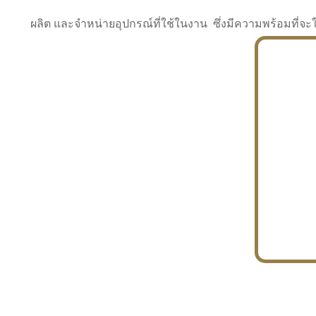
ผลิต และจำหน่ายอุปกรณ์ที่ใช้ในงาน ซึ่งมีความพร้อมที
INDUSTRY
BUILDING
PROJECT IN HAND
In the building market, tconsiam specializes in
PETROCHEMISTRY
constructing office buildings
With extensive experience in industrial
JAPANESE PROJECT
engineering and construction
In the building market, tconsiam specializes in
constructing office buildings
In the building market, tconsiam specializes in
INDUSTRY
constructing office buildings
BUILDING