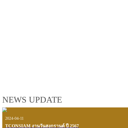
TCONSIAM GROUP'S 2019 CORPORATE VIDEO
"MAKING PROGRESS B
See the tconsiam group’s highlights of 2018 through the eyes of it
customers and users.
VIEW VDO PRESENTATION
NEWS UPDATE
2024-04-11
TCONSIAM งานวันสงกรานต์ ปี 2567