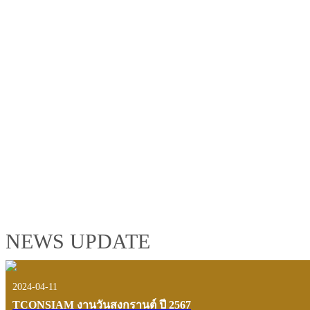
TCONSIAM GROUP'S 2019 CORPORATE VIDEO
"MAKING PROGRESS B
See the tconsiam group’s highlights of 2018 through the eyes of it
customers and users.
VIEW VDO PRESENTATION
NEWS UPDATE
2024-04-11
TCONSIAM งานวันสงกรานต์ ปี 2567