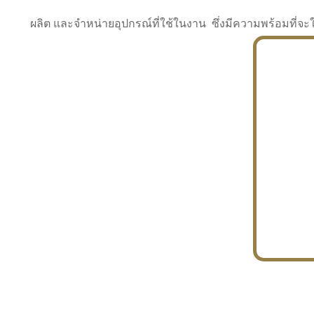
ผลิต และจำหน่ายอุปกรณ์ที่ใช้ในงาน ซึ่งมีความพร้อมที
INDUSTRY
BUILDING
PROJECT IN HAND
In the building market, tconsiam specializes in
PETROCHEMISTRY
constructing office buildings
With extensive experience in industrial
JAPANESE PROJECT
engineering and construction
In the building market, tconsiam specializes in
constructing office buildings
In the building market, tconsiam specializes in
INDUSTRY
constructing office buildings
BUILDING