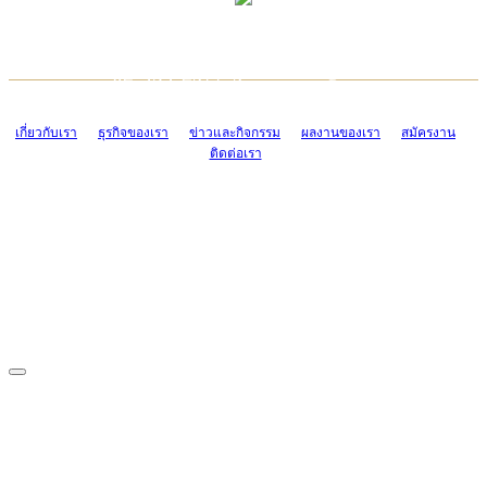
TCONSIAM CONTACT CENTER
EMAIL CONTACT CENTER
02-454-2977-9
ADMIN@TCONSIAM.COM
EMAIL CONTACT CENTER
ADMIN@TCONSIAM.COM
เกี่ยวกับเรา
ธุรกิจของเรา
ข่าวและกิจกรรม
ผลงานของเรา
สมัครงาน
ติดต่อเรา
CONTACT US
1328/15-19 ถนนบางแค แขวงบางแค เขตบางแค กรุงเทพฯ 10160
โทร. 0-2454-2977-9, 0-2455-6995-7
แฟกซ์. 0-2413-4110
COPYRIGHT © 2019 TCONSIAM COMPANY LIMITED. ALL RIGHTS
RESERVED.