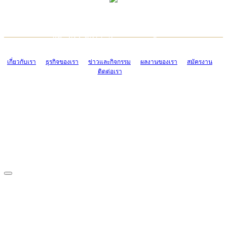
TCONSIAM CONTACT CENTER
EMAIL CONTACT CENTER
02-454-2977-9
ADMIN@TCONSIAM.COM
EMAIL CONTACT CENTER
ADMIN@TCONSIAM.COM
เกี่ยวกับเรา
ธุรกิจของเรา
ข่าวและกิจกรรม
ผลงานของเรา
สมัครงาน
ติดต่อเรา
CONTACT US
1328/15-19 ถนนบางแค แขวงบางแค เขตบางแค กรุงเทพฯ 10160
โทร. 0-2454-2977-9, 0-2455-6995-7
แฟกซ์. 0-2413-4110
COPYRIGHT © 2019 TCONSIAM COMPANY LIMITED. ALL RIGHTS
RESERVED.