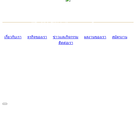
TCONSIAM CONTACT CENTER
EMAIL CONTACT CENTER
02-454-2977-9
ADMIN@TCONSIAM.COM
EMAIL CONTACT CENTER
ADMIN@TCONSIAM.COM
เกี่ยวกับเรา
ธุรกิจของเรา
ข่าวและกิจกรรม
ผลงานของเรา
สมัครงาน
ติดต่อเรา
CONTACT US
1328/15-19 ถนนบางแค แขวงบางแค เขตบางแค กรุงเทพฯ 10160
โทร. 0-2454-2977-9, 0-2455-6995-7
แฟกซ์. 0-2413-4110
COPYRIGHT © 2019 TCONSIAM COMPANY LIMITED. ALL RIGHTS
RESERVED.