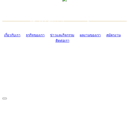
TCONSIAM CONTACT CENTER
EMAIL CONTACT CENTER
02-454-2977-9
ADMIN@TCONSIAM.COM
EMAIL CONTACT CENTER
ADMIN@TCONSIAM.COM
เกี่ยวกับเรา
ธุรกิจของเรา
ข่าวและกิจกรรม
ผลงานของเรา
สมัครงาน
ติดต่อเรา
CONTACT US
1328/15-19 ถนนบางแค แขวงบางแค เขตบางแค กรุงเทพฯ 10160
โทร. 0-2454-2977-9, 0-2455-6995-7
แฟกซ์. 0-2413-4110
COPYRIGHT © 2019 TCONSIAM COMPANY LIMITED. ALL RIGHTS
RESERVED.