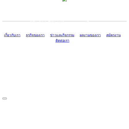
TCONSIAM CONTACT CENTER
EMAIL CONTACT CENTER
02-454-2977-9
ADMIN@TCONSIAM.COM
EMAIL CONTACT CENTER
ADMIN@TCONSIAM.COM
เกี่ยวกับเรา
ธุรกิจของเรา
ข่าวและกิจกรรม
ผลงานของเรา
สมัครงาน
ติดต่อเรา
CONTACT US
1328/15-19 ถนนบางแค แขวงบางแค เขตบางแค กรุงเทพฯ 10160
โทร. 0-2454-2977-9, 0-2455-6995-7
แฟกซ์. 0-2413-4110
COPYRIGHT © 2019 TCONSIAM COMPANY LIMITED. ALL RIGHTS
RESERVED.