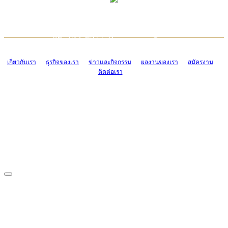
TCONSIAM CONTACT CENTER
EMAIL CONTACT CENTER
02-454-2977-9
ADMIN@TCONSIAM.COM
EMAIL CONTACT CENTER
ADMIN@TCONSIAM.COM
เกี่ยวกับเรา
ธุรกิจของเรา
ข่าวและกิจกรรม
ผลงานของเรา
สมัครงาน
ติดต่อเรา
CONTACT US
1328/15-19 ถนนบางแค แขวงบางแค เขตบางแค กรุงเทพฯ 10160
โทร. 0-2454-2977-9, 0-2455-6995-7
แฟกซ์. 0-2413-4110
COPYRIGHT © 2019 TCONSIAM COMPANY LIMITED. ALL RIGHTS
RESERVED.