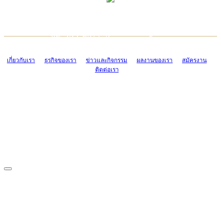
TCONSIAM CONTACT CENTER
EMAIL CONTACT CENTER
02-454-2977-9
ADMIN@TCONSIAM.COM
EMAIL CONTACT CENTER
ADMIN@TCONSIAM.COM
เกี่ยวกับเรา
ธุรกิจของเรา
ข่าวและกิจกรรม
ผลงานของเรา
สมัครงาน
ติดต่อเรา
CONTACT US
1328/15-19 ถนนบางแค แขวงบางแค เขตบางแค กรุงเทพฯ 10160
โทร. 0-2454-2977-9, 0-2455-6995-7
แฟกซ์. 0-2413-4110
COPYRIGHT © 2019 TCONSIAM COMPANY LIMITED. ALL RIGHTS
RESERVED.