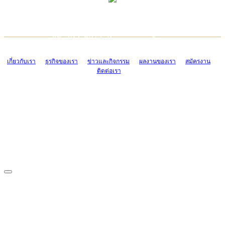
TCONSIAM CONTACT CENTER
EMAIL CONTACT CENTER
02-454-2977-9
ADMIN@TCONSIAM.COM
EMAIL CONTACT CENTER
ADMIN@TCONSIAM.COM
เกี่ยวกับเรา
ธุรกิจของเรา
ข่าวและกิจกรรม
ผลงานของเรา
สมัครงาน
ติดต่อเรา
CONTACT US
1328/15-19 ถนนบางแค แขวงบางแค เขตบางแค กรุงเทพฯ 10160
โทร. 0-2454-2977-9, 0-2455-6995-7
แฟกซ์. 0-2413-4110
COPYRIGHT © 2019 TCONSIAM COMPANY LIMITED. ALL RIGHTS
RESERVED.