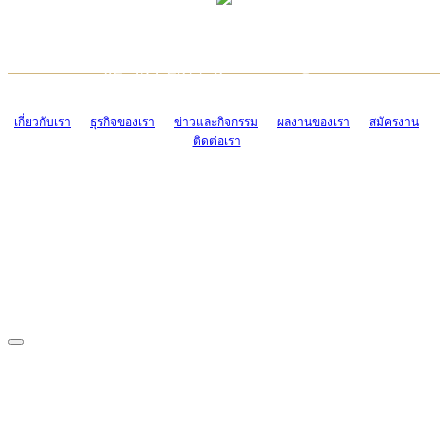
TCONSIAM CONTACT CENTER
EMAIL CONTACT CENTER
02-454-2977-9
ADMIN@TCONSIAM.COM
EMAIL CONTACT CENTER
ADMIN@TCONSIAM.COM
เกี่ยวกับเรา
ธุรกิจของเรา
ข่าวและกิจกรรม
ผลงานของเรา
สมัครงาน
ติดต่อเรา
CONTACT US
1328/15-19 ถนนบางแค แขวงบางแค เขตบางแค กรุงเทพฯ 10160
โทร. 0-2454-2977-9, 0-2455-6995-7
แฟกซ์. 0-2413-4110
COPYRIGHT © 2019 TCONSIAM COMPANY LIMITED. ALL RIGHTS
RESERVED.