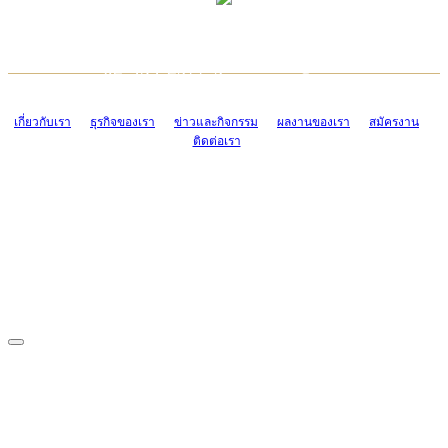
TCONSIAM CONTACT CENTER
EMAIL CONTACT CENTER
02-454-2977-9
ADMIN@TCONSIAM.COM
EMAIL CONTACT CENTER
ADMIN@TCONSIAM.COM
เกี่ยวกับเรา
ธุรกิจของเรา
ข่าวและกิจกรรม
ผลงานของเรา
สมัครงาน
ติดต่อเรา
CONTACT US
1328/15-19 ถนนบางแค แขวงบางแค เขตบางแค กรุงเทพฯ 10160
โทร. 0-2454-2977-9, 0-2455-6995-7
แฟกซ์. 0-2413-4110
COPYRIGHT © 2019 TCONSIAM COMPANY LIMITED. ALL RIGHTS
RESERVED.