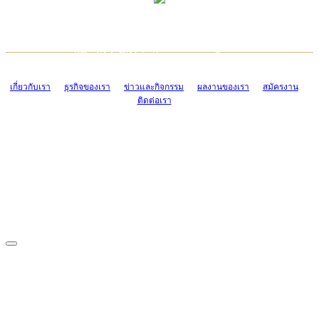
TCONSIAM CONTACT CENTER
EMAIL CONTACT CENTER
02-454-2977-9
ADMIN@TCONSIAM.COM
EMAIL CONTACT CENTER
ADMIN@TCONSIAM.COM
เกี่ยวกับเรา
ธุรกิจของเรา
ข่าวและกิจกรรม
ผลงานของเรา
สมัครงาน
ติดต่อเรา
CONTACT US
1328/15-19 ถนนบางแค แขวงบางแค เขตบางแค กรุงเทพฯ 10160
โทร. 0-2454-2977-9, 0-2455-6995-7
แฟกซ์. 0-2413-4110
COPYRIGHT © 2019 TCONSIAM COMPANY LIMITED. ALL RIGHTS
RESERVED.