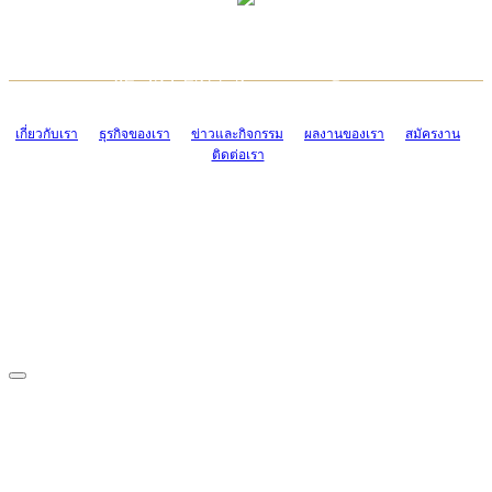
TCONSIAM CONTACT CENTER
EMAIL CONTACT CENTER
02-454-2977-9
ADMIN@TCONSIAM.COM
EMAIL CONTACT CENTER
ADMIN@TCONSIAM.COM
เกี่ยวกับเรา
ธุรกิจของเรา
ข่าวและกิจกรรม
ผลงานของเรา
สมัครงาน
ติดต่อเรา
CONTACT US
1328/15-19 ถนนบางแค แขวงบางแค เขตบางแค กรุงเทพฯ 10160
โทร. 0-2454-2977-9, 0-2455-6995-7
แฟกซ์. 0-2413-4110
COPYRIGHT © 2019 TCONSIAM COMPANY LIMITED. ALL RIGHTS
RESERVED.