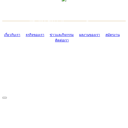
TCONSIAM CONTACT CENTER
EMAIL CONTACT CENTER
02-454-2977-9
ADMIN@TCONSIAM.COM
EMAIL CONTACT CENTER
ADMIN@TCONSIAM.COM
เกี่ยวกับเรา
ธุรกิจของเรา
ข่าวและกิจกรรม
ผลงานของเรา
สมัครงาน
ติดต่อเรา
CONTACT US
1328/15-19 ถนนบางแค แขวงบางแค เขตบางแค กรุงเทพฯ 10160
โทร. 0-2454-2977-9, 0-2455-6995-7
แฟกซ์. 0-2413-4110
COPYRIGHT © 2019 TCONSIAM COMPANY LIMITED. ALL RIGHTS
RESERVED.