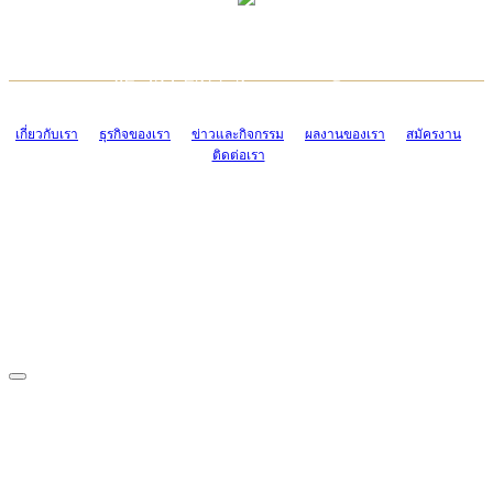
TCONSIAM CONTACT CENTER
EMAIL CONTACT CENTER
02-454-2977-9
ADMIN@TCONSIAM.COM
EMAIL CONTACT CENTER
ADMIN@TCONSIAM.COM
เกี่ยวกับเรา
ธุรกิจของเรา
ข่าวและกิจกรรม
ผลงานของเรา
สมัครงาน
ติดต่อเรา
CONTACT US
1328/15-19 ถนนบางแค แขวงบางแค เขตบางแค กรุงเทพฯ 10160
โทร. 0-2454-2977-9, 0-2455-6995-7
แฟกซ์. 0-2413-4110
COPYRIGHT © 2019 TCONSIAM COMPANY LIMITED. ALL RIGHTS
RESERVED.