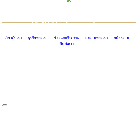
TCONSIAM CONTACT CENTER
EMAIL CONTACT CENTER
02-454-2977-9
ADMIN@TCONSIAM.COM
EMAIL CONTACT CENTER
ADMIN@TCONSIAM.COM
เกี่ยวกับเรา
ธุรกิจของเรา
ข่าวและกิจกรรม
ผลงานของเรา
สมัครงาน
ติดต่อเรา
CONTACT US
1328/15-19 ถนนบางแค แขวงบางแค เขตบางแค กรุงเทพฯ 10160
โทร. 0-2454-2977-9, 0-2455-6995-7
แฟกซ์. 0-2413-4110
COPYRIGHT © 2019 TCONSIAM COMPANY LIMITED. ALL RIGHTS
RESERVED.