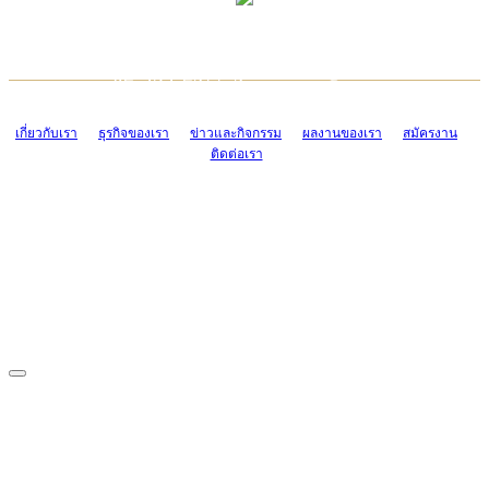
TCONSIAM CONTACT CENTER
EMAIL CONTACT CENTER
02-454-2977-9
ADMIN@TCONSIAM.COM
EMAIL CONTACT CENTER
ADMIN@TCONSIAM.COM
เกี่ยวกับเรา
ธุรกิจของเรา
ข่าวและกิจกรรม
ผลงานของเรา
สมัครงาน
ติดต่อเรา
CONTACT US
1328/15-19 ถนนบางแค แขวงบางแค เขตบางแค กรุงเทพฯ 10160
โทร. 0-2454-2977-9, 0-2455-6995-7
แฟกซ์. 0-2413-4110
COPYRIGHT © 2019 TCONSIAM COMPANY LIMITED. ALL RIGHTS
RESERVED.