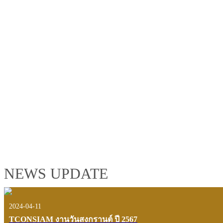
TCONSIAM GROUP'S 2019 CORPORATE VIDEO
"MAKING PROGRESS B
See the tconsiam group’s highlights of 2018 through the eyes of it
customers and users.
VIEW VDO PRESENTATION
NEWS UPDATE
2024-04-11
TCONSIAM งานวันสงกรานต์ ปี 2567