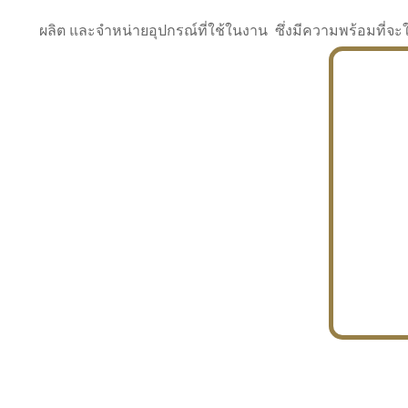
ผลิต และจำหน่ายอุปกรณ์ที่ใช้ในงาน ซึ่งมีความพร้อมที
INDUSTRY
BUILDING
PROJECT IN HAND
In the building market, tconsiam specializes in
PETROCHEMISTRY
constructing office buildings
With extensive experience in industrial
JAPANESE PROJECT
engineering and construction
In the building market, tconsiam specializes in
constructing office buildings
In the building market, tconsiam specializes in
INDUSTRY
constructing office buildings
BUILDING