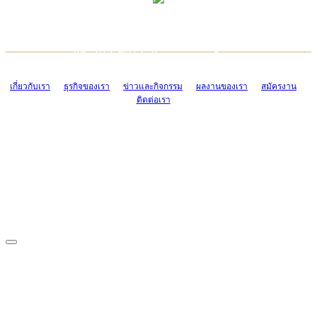
TCONSIAM CONTACT CENTER
EMAIL CONTACT CENTER
02-454-2977-9
ADMIN@TCONSIAM.COM
EMAIL CONTACT CENTER
ADMIN@TCONSIAM.COM
เกี่ยวกับเรา
ธุรกิจของเรา
ข่าวและกิจกรรม
ผลงานของเรา
สมัครงาน
ติดต่อเรา
CONTACT US
1328/15-19 ถนนบางแค แขวงบางแค เขตบางแค กรุงเทพฯ 10160
โทร. 0-2454-2977-9, 0-2455-6995-7
แฟกซ์. 0-2413-4110
COPYRIGHT © 2019 TCONSIAM COMPANY LIMITED. ALL RIGHTS
RESERVED.