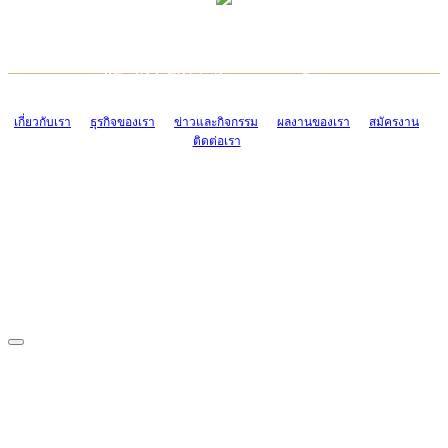
TCONSIAM CONTACT CENTER
EMAIL CONTACT CENTER
02-454-2977-9
ADMIN@TCONSIAM.COM
EMAIL CONTACT CENTER
ADMIN@TCONSIAM.COM
เกี่ยวกับเรา
ธุรกิจของเรา
ข่าวและกิจกรรม
ผลงานของเรา
สมัครงาน
ติดต่อเรา
CONTACT US
1328/15-19 ถนนบางแค แขวงบางแค เขตบางแค กรุงเทพฯ 10160
โทร. 0-2454-2977-9, 0-2455-6995-7
แฟกซ์. 0-2413-4110
COPYRIGHT © 2019 TCONSIAM COMPANY LIMITED. ALL RIGHTS
RESERVED.