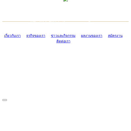
TCONSIAM CONTACT CENTER
EMAIL CONTACT CENTER
02-454-2977-9
ADMIN@TCONSIAM.COM
EMAIL CONTACT CENTER
ADMIN@TCONSIAM.COM
เกี่ยวกับเรา
ธุรกิจของเรา
ข่าวและกิจกรรม
ผลงานของเรา
สมัครงาน
ติดต่อเรา
CONTACT US
1328/15-19 ถนนบางแค แขวงบางแค เขตบางแค กรุงเทพฯ 10160
โทร. 0-2454-2977-9, 0-2455-6995-7
แฟกซ์. 0-2413-4110
COPYRIGHT © 2019 TCONSIAM COMPANY LIMITED. ALL RIGHTS
RESERVED.