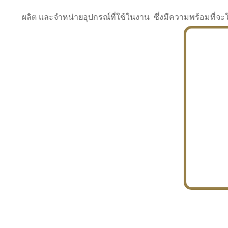
ผลิต และจำหน่ายอุปกรณ์ที่ใช้ในงาน ซึ่งมีความพร้อมที
INDUSTRY
BUILDING
PROJECT IN HAND
In the building market, tconsiam specializes in
PETROCHEMISTRY
constructing office buildings
With extensive experience in industrial
JAPANESE PROJECT
engineering and construction
In the building market, tconsiam specializes in
constructing office buildings
In the building market, tconsiam specializes in
INDUSTRY
constructing office buildings
BUILDING