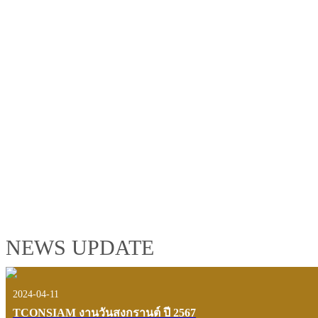
TCONSIAM GROUP'S 2019 CORPORATE VIDEO
"MAKING PROGRESS B
See the tconsiam group’s highlights of 2018 through the eyes of it
customers and users.
VIEW VDO PRESENTATION
NEWS UPDATE
2024-04-11
TCONSIAM งานวันสงกรานต์ ปี 2567