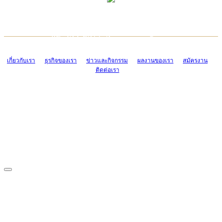
TCONSIAM CONTACT CENTER
EMAIL CONTACT CENTER
02-454-2977-9
ADMIN@TCONSIAM.COM
EMAIL CONTACT CENTER
ADMIN@TCONSIAM.COM
เกี่ยวกับเรา
ธุรกิจของเรา
ข่าวและกิจกรรม
ผลงานของเรา
สมัครงาน
ติดต่อเรา
CONTACT US
1328/15-19 ถนนบางแค แขวงบางแค เขตบางแค กรุงเทพฯ 10160
โทร. 0-2454-2977-9, 0-2455-6995-7
แฟกซ์. 0-2413-4110
COPYRIGHT © 2019 TCONSIAM COMPANY LIMITED. ALL RIGHTS
RESERVED.